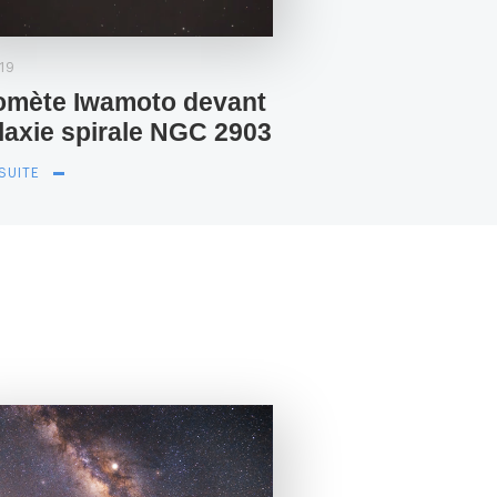
19
omète Iwamoto devant
alaxie spirale NGC 2903
 SUITE