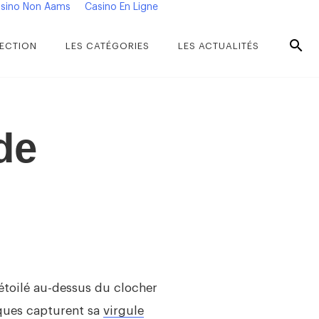
sino Non Aams
Casino En Ligne
ECTION
LES CATÉGORIES
LES ACTUALITÉS
de
étoilé au-dessus du clocher
ques capturent sa
virgule