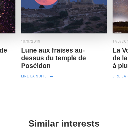
18/6/2019
17/6/20
 de
Lune aux fraises au-
La V
dessus du temple de
de l
Poséidon
à pl
LIRE LA SUITE
LIRE LA
Similar interests