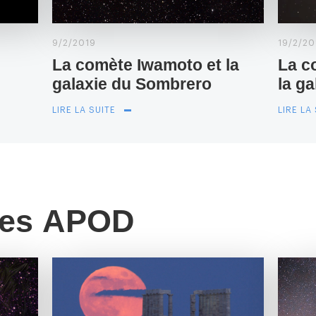
9/2/2019
19/2/20
La comète Iwamoto et la
La c
galaxie du Sombrero
la g
LIRE LA SUITE
LIRE LA
res APOD