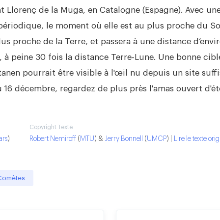
nt Llorenç de la Muga, en Catalogne (Espagne). Avec une
 périodique, le moment où elle est au plus proche du Sol
us proche de la Terre, et passera à une distance d’envir
, à peine 30 fois la distance Terre-Lune. Une bonne cibl
tanen pourrait être visible à l'œil nu depuis un site su
 16 décembre, regardez de plus près l'amas ouvert d'éto
Copyright Texte
ars
)
Robert Nemiroff
(
MTU
) &
Jerry Bonnell
(
UMCP
) |
Lire le texte ori
Comètes