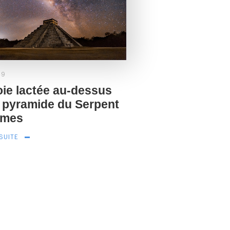
19
oie lactée au-dessus
a pyramide du Serpent
umes
 SUITE