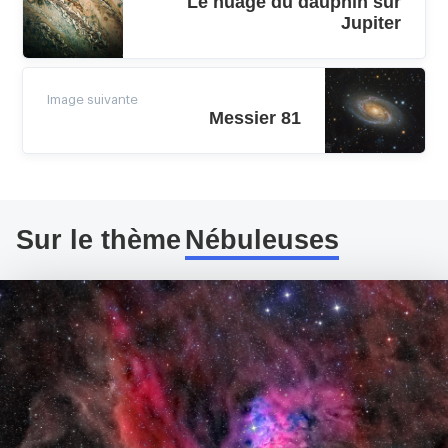
Le nuage du dauphin sur
Jupiter
Image suivante
Messier 81
Sur le thème
Nébuleuses