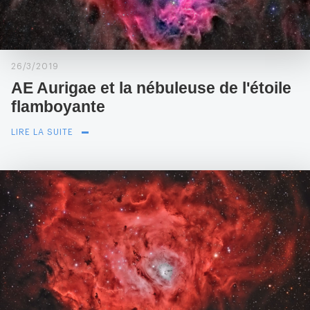
26/3/2019
AE Aurigae et la nébuleuse de l'étoile
flamboyante
LIRE LA SUITE