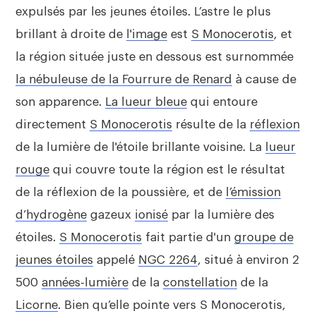
expulsés par les jeunes étoiles. L’astre le plus
brillant à droite de
l'image
est
S Monocerotis
, et
la région située juste en dessous est surnommée
la nébuleuse de la Fourrure de Renard
à cause de
son apparence.
La lueur bleue
qui entoure
directement
S Monocerotis
résulte de la
réflexion
de la lumière de l'étoile brillante voisine. La
lueur
rouge
qui couvre toute la région est le résultat
de la réflexion de la poussière, et de
l’émission
d’hydrogène
gazeux
ionisé
par la lumière des
étoiles.
S Monocerotis
fait partie d'un
groupe de
jeunes étoiles
appelé
NGC 2264
, situé à environ 2
500
années-lumière
de la
constellation
de la
Licorne
. Bien qu’elle pointe vers S Monocerotis,