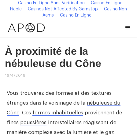
Casino En Ligne Sans Verification
Casino En Ligne
Fiable
Casinos Not Affected By Gamstop
Casino Non
Aams
Casino En Ligne
À proximité de la
nébuleuse du Cône
16/4/2019
Vous trouverez des formes et des textures
étranges dans le voisinage de la
nébuleuse du
Cône
. Ces
formes inhabituelles
proviennent de
fines
poussières
interstellaires réagissant de
manière complexe avec la lumière et le gaz