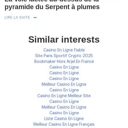
pyramide du Serpent à plumes
LIRE LA SUITE
Similar interests
Casino En Ligne Fiable
Site Paris Sportif Crypto 2025
Bookmaker Hors Arjel En France
Casino En Ligne
Casino En Ligne
Casino En Ligne
Meilleur Casino En Ligne
Casino En Ligne
Casino En Ligne Meilleur Site
Casino En Ligne
Meilleur Casino En Ligne
Casino En Ligne
Liste Casino En Ligne
Meilleur Casino En Ligne Français