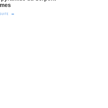
umes
 SUITE