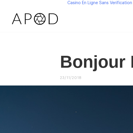
Casino En Ligne Sans Verification
Bonjour 
23/11/2018