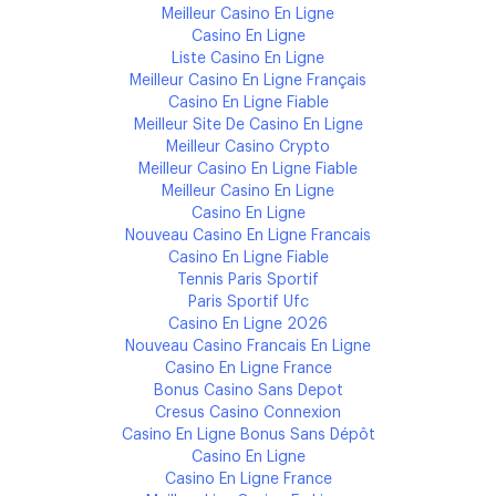
Meilleur Casino En Ligne
Casino En Ligne
Liste Casino En Ligne
Meilleur Casino En Ligne Français
Casino En Ligne Fiable
Meilleur Site De Casino En Ligne
Meilleur Casino Crypto
Meilleur Casino En Ligne Fiable
Meilleur Casino En Ligne
Casino En Ligne
Nouveau Casino En Ligne Francais
Casino En Ligne Fiable
Tennis Paris Sportif
Paris Sportif Ufc
Casino En Ligne 2026
Nouveau Casino Francais En Ligne
Casino En Ligne France
Bonus Casino Sans Depot
Cresus Casino Connexion
Casino En Ligne Bonus Sans Dépôt
Casino En Ligne
Casino En Ligne France