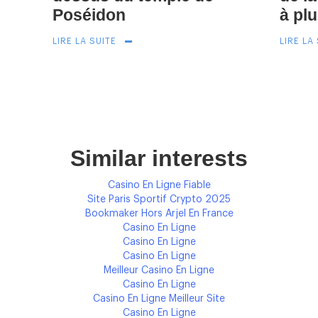
Poséidon
à pl
LIRE LA SUITE
LIRE LA
Similar interests
Casino En Ligne Fiable
Site Paris Sportif Crypto 2025
Bookmaker Hors Arjel En France
Casino En Ligne
Casino En Ligne
Casino En Ligne
Meilleur Casino En Ligne
Casino En Ligne
Casino En Ligne Meilleur Site
Casino En Ligne