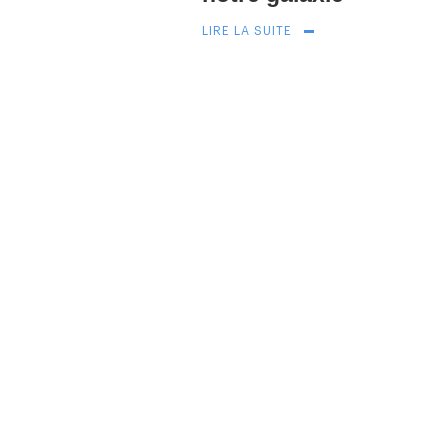
LIRE LA SUITE