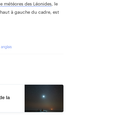
de météores des Léonides
, le
 haut à gauche du cadre, est
n anglais
de la