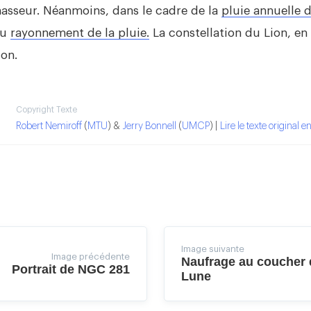
asseur. Néanmoins, dans le cadre de la
pluie annuelle 
au
rayonnement de la pluie.
La constellation du Lion, en
zon.
Copyright Texte
Robert Nemiroff
(
MTU
) &
Jerry Bonnell
(
UMCP
) |
Lire le texte original e
Image suivante
Image précédente
Naufrage au coucher 
Portrait de NGC 281
Lune