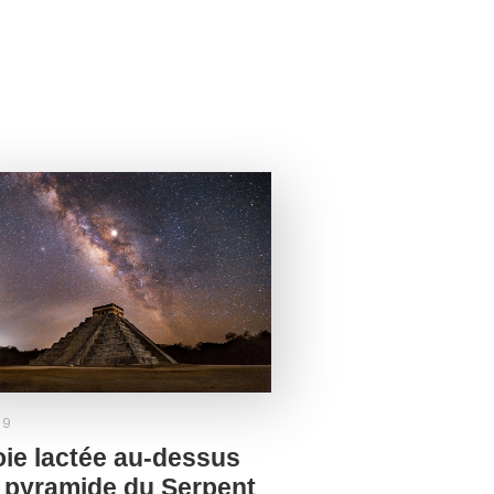
19
oie lactée au-dessus
a pyramide du Serpent