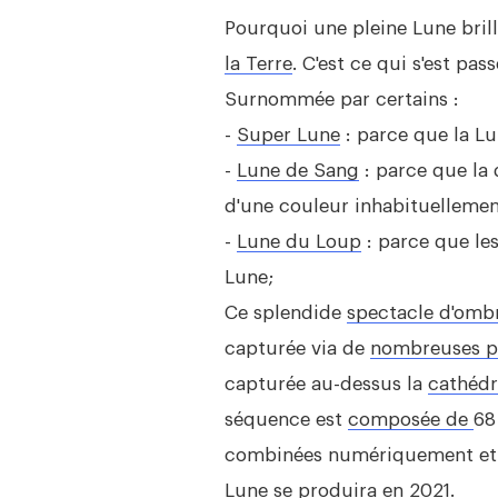
Pourquoi une pleine Lune bril
la Terre
. C'est ce qui s'est pa
Surnommée par certains :
-
Super Lune
: parce que la L
-
Lune de Sang
: parce que la 
d'une couleur inhabituellemen
-
Lune du Loup
: parce que les
Lune;
Ce splendide
spectacle d'omb
capturée via de
nombreuses ph
capturée au-dessus la
cathédr
séquence est
composée de
68
combinées numériquement et mo
Lune
se produira
en 2021.