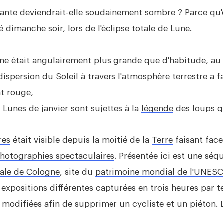
lante deviendrait-elle soudainement sombre ? Parce qu'
ssé dimanche soir, lors de
l'éclipse totale de Lune
.
une était angulairement plus grande que d'habitude, au
dispersion du Soleil à travers l'atmosphère terrestre a 
t rouge,
 Lunes de janvier sont sujettes à la
légende
des loups qu
res
était visible depuis la moitié de la
Terre
faisant face
otographies spectaculaires
. Présentée ici est une sé
ale de Cologne
, site du
patrimoine mondial de l'UNES
 expositions différentes capturées en trois heures par te
difiées afin de supprimer un cycliste et un piéton. L