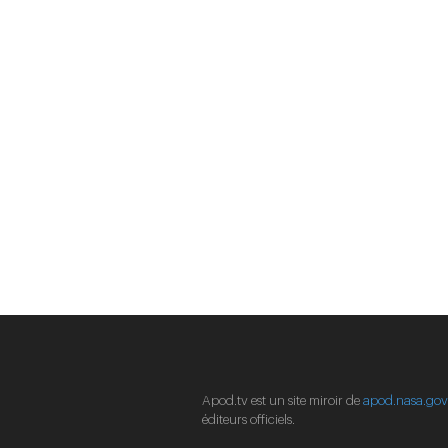
Apod.tv est un site miroir de
apod.nasa.go
éditeurs officiels.