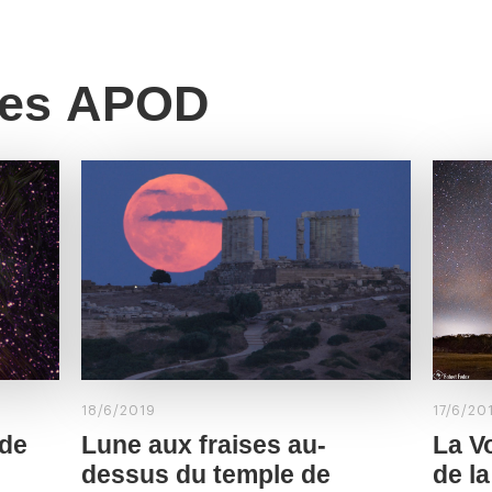
res APOD
18/6/2019
17/6/20
 de
Lune aux fraises au-
La V
dessus du temple de
de l