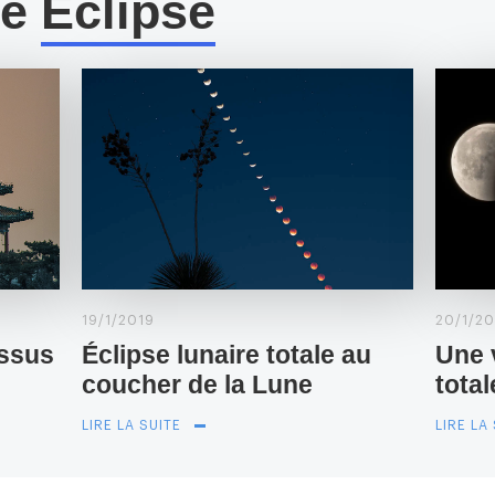
me
Éclipse
19/1/2019
20/1/20
essus
Éclipse lunaire totale au
Une 
coucher de la Lune
tota
LIRE LA SUITE
LIRE LA