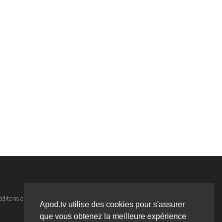
 éditons apod.tv avec
l'accord
des auteurs et
Apod.tv utilise des cookies pour s'assurer
que vous obtenez la meilleure expérience