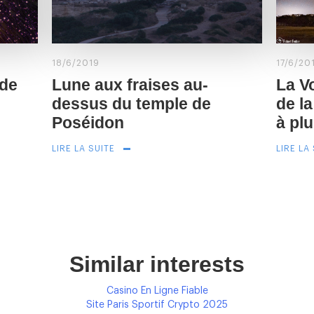
18/6/2019
17/6/20
 de
Lune aux fraises au-
La V
dessus du temple de
de l
Poséidon
à pl
LIRE LA SUITE
LIRE LA
Similar interests
Casino En Ligne Fiable
Site Paris Sportif Crypto 2025