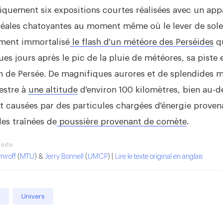
quement six expositions courtes réalisées avec un appar
éales chatoyantes au moment même où le lever de soleil
lement immortalisé
le flash d'un météore des Perséides
qu
ues jours après le pic de la pluie de météores, sa piste e
on de Persée. De magnifiques aurores et de splendides m
estre à
une altitude
d'environ 100 kilomètres, bien au-d
t causées par des particules chargées d'énergie prove
es traînées de
poussière provenant de comète
.
Texte
miroff
(
MTU
) &
Jerry Bonnell
(
UMCP
) |
Lire le texte original en anglais
e
Univers