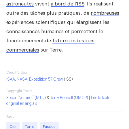
astronautes
vivent
à bord de l'ISS
. Ils réalisent,
outre des tâches plus pratiques, de
nombreuses
expériences scientifiques
qui élargissent les
connaissances humaines et permettent le
fonctionnement de
futures industries
commerciales
sur Terre.
Crédit Vidéo
ISAA
,
NASA
,
Expedition 57 Crew
(ISS)
Copyright Texte
Robert Nemiroff
(
MTU
) &
Jerry Bonnell
(
UMCP
) |
Lire le texte
original en anglais
Tags
Ciel
Terre
Fusées