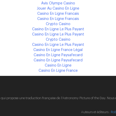
Avis Olympe Casino
Jouer Au Casino En Ligne
Casino En Ligne Francais
Casino En Ligne Francais
Crypto Casino
Casino En Ligne Le Plus Payant
Casino En Ligne Le Plus Payant
Crypto Casino
Casino En Ligne Le Plus Payant
Casino En Ligne France Légal
Casino En Ligne Paysafecard
Casino En Ligne Paysafecard
Casino En Ligne
Casino En Ligne France
v
qui propose une traduction française de l'Astronomy Picture of the Day. Nous
Auteurs et éditeurs :
Rob