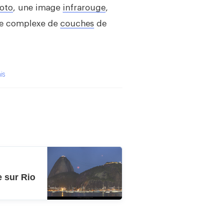
hoto
, une image
infrarouge
,
nge complexe de
couches
de
is
e sur Rio