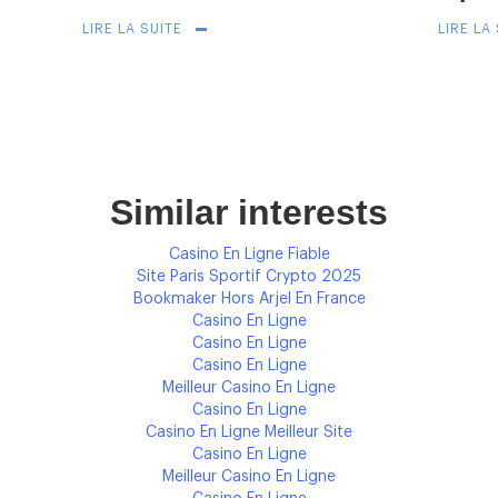
LIRE LA SUITE
LIRE LA
Similar interests
Casino En Ligne Fiable
Site Paris Sportif Crypto 2025
Bookmaker Hors Arjel En France
Casino En Ligne
Casino En Ligne
Casino En Ligne
Meilleur Casino En Ligne
Casino En Ligne
Casino En Ligne Meilleur Site
Casino En Ligne
Meilleur Casino En Ligne