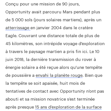
Conçu pour une mission de 90 jours,
Opportunity avait parcouru Mars pendant plus
de 5 000 sols (jours solaires martiens), après un
atterrissage
en janvier 2004 dans le cratère
Eagle. Couvrant une distance totale de plus de
45 kilomètres, son intrépide voyage d'exploration
à travers le paysage martien a pris fin ici. Le 10
juin 2018, la dernière transmission du rover à
énergie solaire a été reçue alors qu'une tempête
de poussière a
envahi la planète rouge
. Bien que
la tempête se soit apaisée, huit mois de
tentatives de contact avec Opportunity n’ont pas
abouti et sa mission novatrice s’est terminée
après presque
15 ans d’exploration de la surface