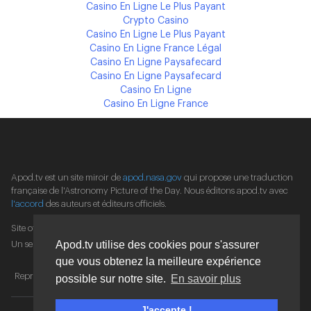
Casino En Ligne Le Plus Payant
Crypto Casino
Casino En Ligne Le Plus Payant
Casino En Ligne France Légal
Casino En Ligne Paysafecard
Casino En Ligne Paysafecard
Casino En Ligne
Casino En Ligne France
Apod.tv est un site miroir de
apod.nasa.gov
qui propose une traduction
française de l'Astronomy Picture of the Day. Nous éditons apod.tv avec
l'accord
des auteurs et éditeurs officiels.
Site officiel :
http://www.apod.nasa.gov
Apod.tv utilise des cookies pour s'assurer
Un service de :
ASD
à
NASA
/
GSFC
et
Michigan Tech. U.
Auteurs et éditeurs :
Robert Nemiroff
(
MTU
) &
Jerry Bonnell
(
UMCP
)
que vous obtenez la meilleure expérience
Représentant NASA : Phillip Newman
des droits spécifiques s'appliquent.
possible sur notre site.
En savoir plus
J'accepte !