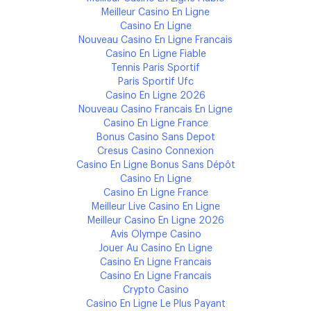
Meilleur Casino En Ligne
Casino En Ligne
Nouveau Casino En Ligne Francais
Casino En Ligne Fiable
Tennis Paris Sportif
Paris Sportif Ufc
Casino En Ligne 2026
Nouveau Casino Francais En Ligne
Casino En Ligne France
Bonus Casino Sans Depot
Cresus Casino Connexion
Casino En Ligne Bonus Sans Dépôt
Casino En Ligne
Casino En Ligne France
Meilleur Live Casino En Ligne
Meilleur Casino En Ligne 2026
Avis Olympe Casino
Jouer Au Casino En Ligne
Casino En Ligne Francais
Casino En Ligne Francais
Crypto Casino
Casino En Ligne Le Plus Payant