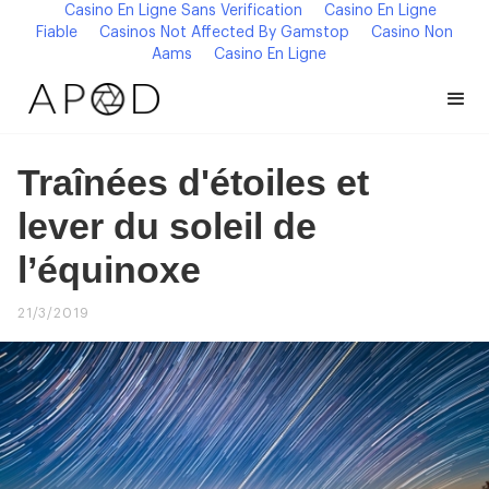
Casino En Ligne Sans Verification
Casino En Ligne
Fiable
Casinos Not Affected By Gamstop
Casino Non
Aams
Casino En Ligne
Traînées d'étoiles et
lever du soleil de
l’équinoxe
21/3/2019