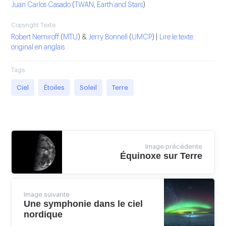
Juan Carlos Casado
(
TWAN
,
Earth and Stars
)
Copyright Texte
Robert Nemiroff
(
MTU
) &
Jerry Bonnell
(
UMCP
) |
Lire le texte
original en anglais
Tags
Ciel
Étoiles
Soleil
Terre
Image précédente
Équinoxe sur Terre
Image suivante
Une symphonie dans le ciel
nordique