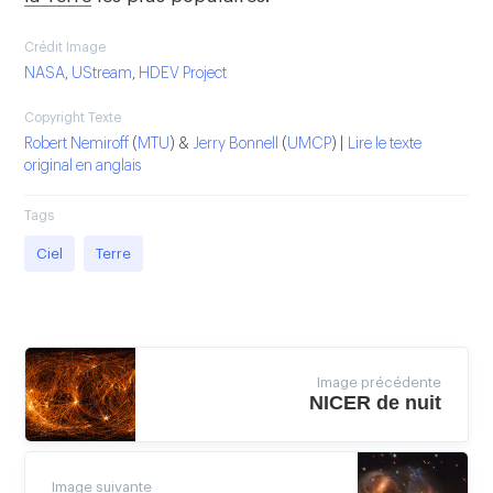
Crédit Image
NASA
,
UStream
,
HDEV Project
Copyright Texte
Robert Nemiroff
(
MTU
) &
Jerry Bonnell
(
UMCP
) |
Lire le texte
original en anglais
Tags
Ciel
Terre
Image précédente
NICER de nuit
Image suivante