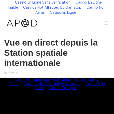
Casino En Ligne Sans Verification
Casino En Ligne
Fiable
Casinos Not Affected By Gamstop
Casino Non
Aams
Casino En Ligne
Vue en direct depuis la
Station spatiale
internationale
2/6/2019